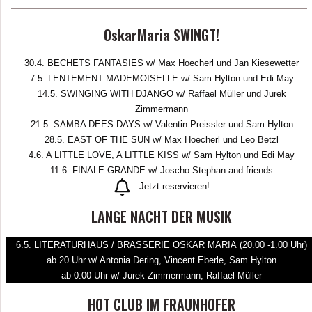
OskarMaria SWINGT!
30.4. BECHETS FANTASIES w/ Max Hoecherl und Jan Kiesewetter
7.5. LENTEMENT MADEMOISELLE w/ Sam Hylton und Edi May
14.5. SWINGING WITH DJANGO w/ Raffael Müller und Jurek
Zimmermann
21.5. SAMBA DEES DAYS w/ Valentin Preissler und Sam Hylton
28.5. EAST OF THE SUN w/ Max Hoecherl und Leo Betzl
4.6. A LITTLE LOVE, A LITTLE KISS w/ Sam Hylton und Edi May
11.6. FINALE GRANDE w/ Joscho Stephan and friends
Jetzt reservieren!
LANGE NACHT DER MUSIK
6.5. LITERATURHAUS / BRASSERIE OSKAR MARIA (20.00 -1.00 Uhr)
ab 20 Uhr w/ Antonia Dering, Vincent Eberle, Sam Hylton
ab 0.00 Uhr w/ Jurek Zimmermann, Raffael Müller
HOT CLUB IM FRAUNHOFER