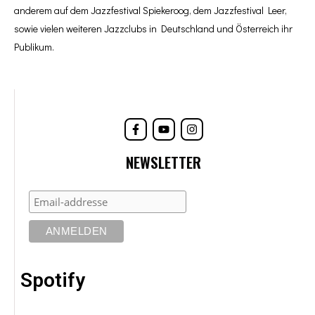
anderem auf dem Jazzfestival Spiekeroog, dem Jazzfestival Leer,
sowie vielen weiteren Jazzclubs in Deutschland und Österreich ihr
Publikum.
F
Y
I
a
o
n
c
u
s
e
t
t
b
u
a
o
b
g
NEWSLETTER
o
e
r
k
a
-
m
f
Spotify