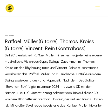
Zum
Haup
Inhalt
springen
RAFFAEL MÜLLER TRIO
Raffael Müller (Gitarre), Thomas Kroiss
(Gitarre), Vincent Rein (Kontrabass)
Seit 2018 entwickelt Raﬀael Müller mit seinen Projekten eine eigene
musikalische Vision des Gypsy Swings. Zusammen mit Thomas
Kroiss an der Rhythmusgitarre und Vincent Rein am Kontrabass
verarbeiten das Raffael Müller Trio musikalische Einﬂüße aus dem
Swing sowie der Blues- und Popmusik. Nach dem Debütalbum
„Bavarian Boy“ folgte im Januar 2024 ihre zweite CD mit dem
Namen „Like it is“. Unterstützung bekommt das Trio auf dieser CD
von dem Klarinettisten Stephan Holstein, der auf vier Titeln zu hören
ist. Mit großer Spielfreude begeisterte das Raﬀael Müller Trio unter